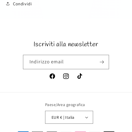
per
per
Condividi
Set
Set
nascita
nascita
SKU:
bimba
bimba
Iscriviti alla newsletter
Indirizzo email
Facebook
Instagram
TikTok
Paese/Area geografica
EUR € | Italia