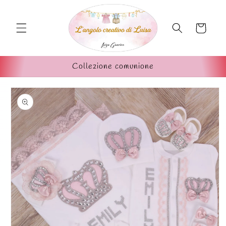
Vai
direttamente
ai contenuti
Carrello
Collezione comunione
Passa alle
informazioni
sul prodotto