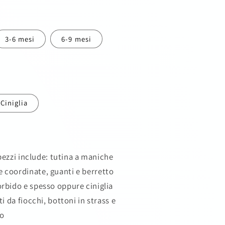
g
e
3-6 mesi
6-9 mesi
o
g
r
Ciniglia
a
f
i
 pezzi include: tutina a maniche
c
e coordinate, guanti e berretto
a
bido e spesso oppure ciniglia
i da fiocchi, bottoni in strass e
lo