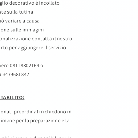
glio decorativo è incollato
te sulla tutina
uò variare a causa
zione sulle immagini
sonalizzazione contatta il nostro
rto per aggiungere il servizio
mero 08118302164
o
9 3479681842
TABILITO:
neonati preordinati richiedono in
timane per la preparazione e la