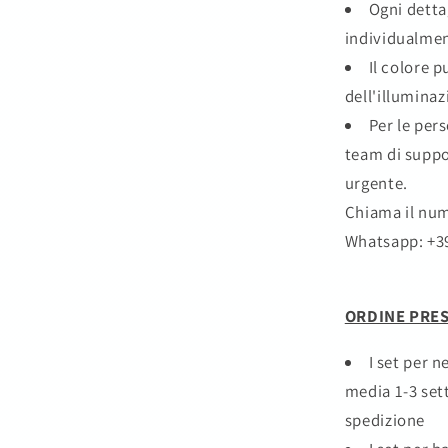
Ogni detta
individualmen
Il colore p
dell'illumina
Per le per
team di suppo
urgente.
Chiama il nu
Whatsapp: +3
ORDINE PRES
I set per 
media 1-3 set
spedizione