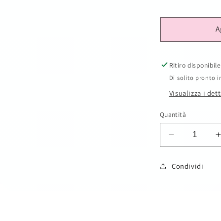
A
Ritiro disponibil
Di solito pronto i
Visualizza i det
Quantità
Diminuisci
quantità
per
Condividi
Set
bimbo
SKU:
4pz