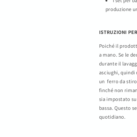
I set per 
produzione u
ISTRUZIONI PER
Poiché il prodott
a mano. Se le dec
durante il lavagg
asciughi, quindi 
un ferro da stiro
finché non rimane
sia impostato su
bassa. Questo se
quotidiano.