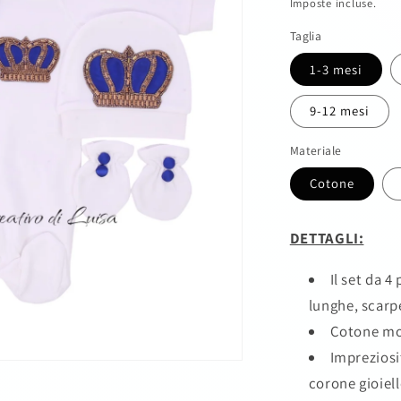
di
Imposte incluse.
listino
Taglia
1-3 mesi
9-12 mesi
Materiale
Cotone
DETTAGLI:
Il set da 4
lunghe, scarp
Cotone mor
Impreziosit
corone gioiel