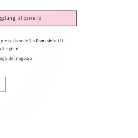
ggiungi al carrello
e presso la sede
Via Romaniello 111
n 2-4 giorni
tagli del negozio
Aumenta
quantità
per
Set
bimbo
4pz