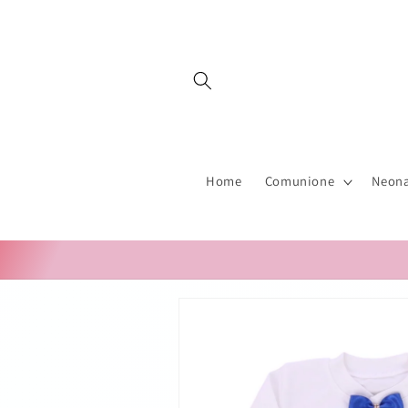
Vai
direttamente
ai contenuti
Home
Comunione
Neona
Passa alle
informazioni
sul prodotto