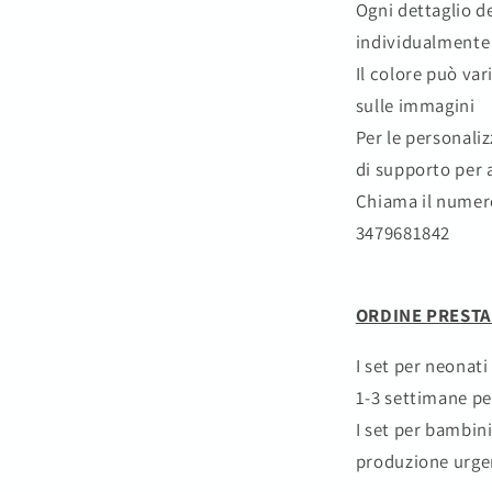
Ogni dettaglio d
individualmente 
Il colore può var
sulle immagini
Per le personali
di supporto per a
Chiama il numer
3479681842
ORDINE PRESTA
I set per neonat
1-3 settimane pe
I set per bambini
produzione urge