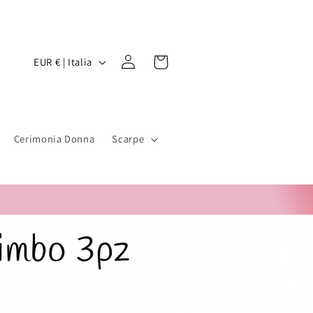
P
Accedi
Carrello
EUR € | Italia
a
e
s
Cerimonia Donna
Scarpe
e
/
A
imbo 3pz
r
e
a