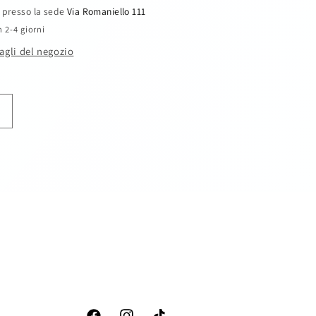
e presso la sede
Via Romaniello 111
n 2-4 giorni
tagli del negozio
Aumenta
quantità
per
Set
bimbo
3pz