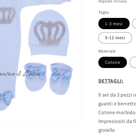
di
Imposte incluse.
listino
Taglia
1-3 mesi
9-12 mesi
Materiale
Cotone
DETTAGLI:
Il set da 3 pezzi
guanti e berrett
Cotone morbido 
Impreziositi da f
gioiello