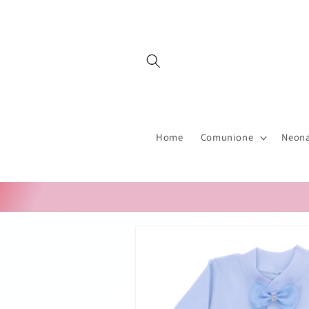
Vai
direttamente
ai contenuti
Home
Comunione
Neona
Passa alle
informazioni
sul prodotto