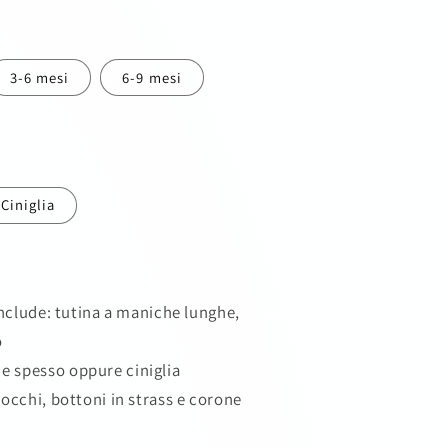
g
e
3-6 mesi
6-9 mesi
o
g
r
Ciniglia
a
f
i
 include: tutina a maniche lunghe,
c
o
a
e spesso oppure ciniglia
iocchi, bottoni in strass e corone