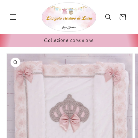
Vai
direttamente
ai contenuti
Carrello
Collezione comunione
Passa alle
informazioni
sul prodotto