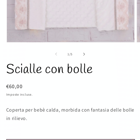
Apri
A
contenuti
c
multimediali
m
su
1
/
5
1
2
in
in
Scialle con bolle
finestra
fi
modale
m
Prezzo
€60,00
di
Imposte incluse.
listino
Coperta per bebè calda, morbida con fantasia delle bolle
in rilievo.