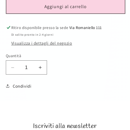
Aggiungi al carrello
Ritiro disponibile presso la sede
Via Romaniello 111
Di solito pronto in 2-4 giorni
Visualizza i dettagli del negozio
Quantità
Diminuisci
Aumenta
quantità
quantità
per
per
Condividi
Scialle
Scialle
con
con
SKU:
bolle
bolle
Iscriviti alla newsletter