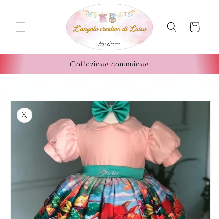
Vai
direttamente
ai contenuti
Carrello
Collezione comunione
Passa alle
informazioni
sul prodotto