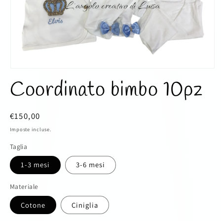
Apri
contenuti
Coordinato bimbo 10pz
multimediali
1
in
finestra
Prezzo
€150,00
modale
di
Imposte incluse.
listino
Taglia
1-3 mesi
3-6 mesi
Materiale
Cotone
Ciniglia