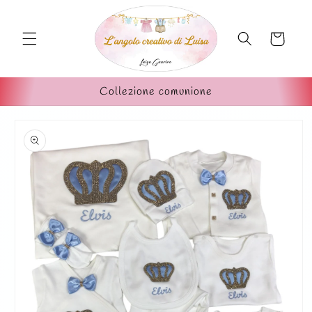
Vai
direttamente
ai contenuti
Carrello
Collezione comunione
Passa alle
informazioni
sul prodotto