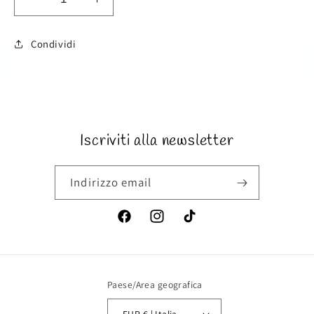
Diminuisci
Aumenta
quantità
quantità
per
per
Condividi
Coordinato
Coordinato
bimbo
bimbo
SKU:
10pz
10pz
Iscriviti alla newsletter
Indirizzo email
Facebook
Instagram
TikTok
Paese/Area geografica