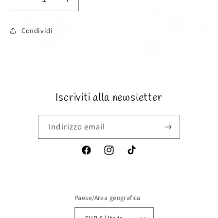
Diminuisci
Aumenta
quantità
quantità
per
per
Condividi
Coordinato
Coordinato
bimba
bimba
SKU:
10pz
10pz
Iscriviti alla newsletter
Indirizzo email
Facebook
Instagram
TikTok
Paese/Area geografica