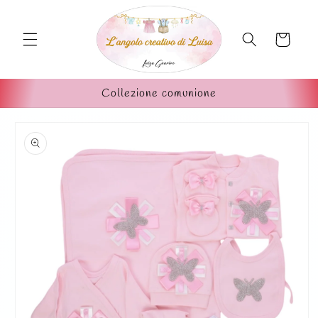
Vai
direttamente
ai contenuti
Carrello
Collezione comunione
Passa alle
informazioni
sul prodotto