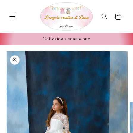
Vai
direttamente
ai contenuti
Carrello
Collezione comunione
Passa alle
informazioni
sul prodotto