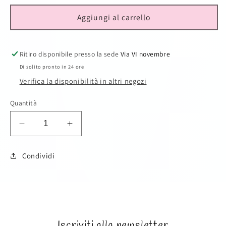
Aggiungi al carrello
Ritiro disponibile presso la sede
Via VI novembre
Di solito pronto in 24 ore
Verifica la disponibilità in altri negozi
Quantità
Diminuisci
Aumenta
quantità
quantità
per
per
Condividi
Cod
Cod
3713
3713
SKU:
Iscriviti alla newsletter