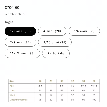
Prezzo
€700,00
di
Imposte incluse.
listino
Taglia
2/3 anni (26)
4 anni (28)
5/6 anni (30)
7/8 anni (32)
9/10 anni (34)
11/12 anni (36)
Sartoriale