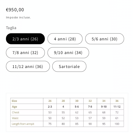
Prezzo
€950,00
di
Imposte incluse.
listino
Taglia
2/3 anni (26)
4 anni (28)
5/6 anni (30)
7/8 anni (32)
9/10 anni (34)
11/12 anni (36)
Sartoriale