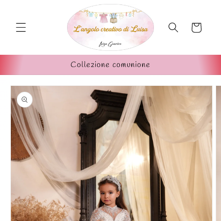
Vai
direttamente
ai contenuti
Carrello
Collezione comunione
Passa alle
informazioni
sul prodotto