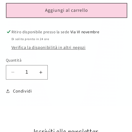
Aggiungi al carrello
Ritiro disponibile presso la sede
Via VI novembre
Di solito pronto in 24 ore
Verifica la disponibilità in altri negozi
Quantità
Diminuisci
Aumenta
quantità
quantità
per
per
Condividi
Cod
Cod
3611
3611
SKU: