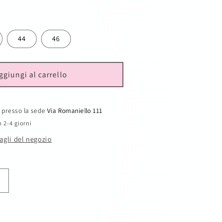
g
e
44
46
o
g
ggiungi al carrello
r
a
e presso la sede
Via Romaniello 111
n 2-4 giorni
f
tagli del negozio
i
c
a
Aumenta
quantità
per
Cod