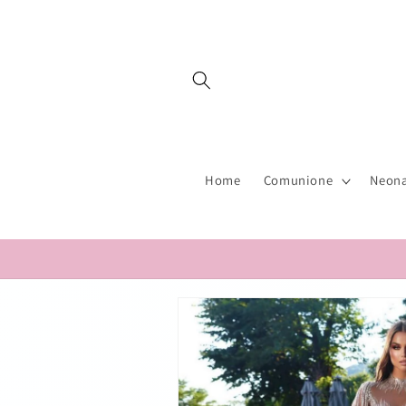
Vai
direttamente
ai contenuti
Home
Comunione
Neona
Passa alle
informazioni
sul prodotto