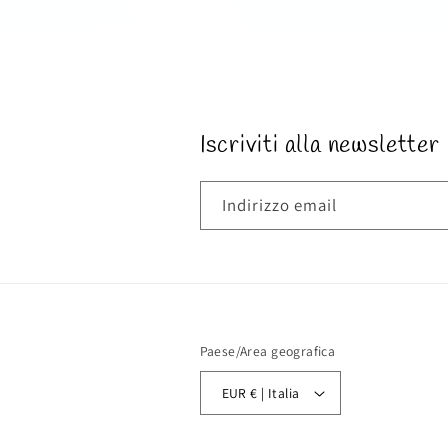
1
in
finestra
modale
Iscriviti alla newsletter
Indirizzo email
Paese/Area geografica
EUR € | Italia