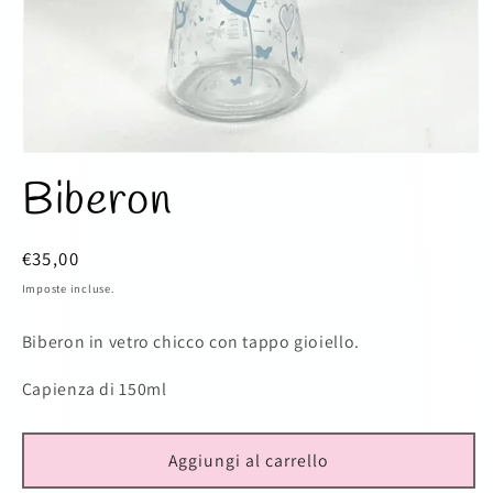
Apri
contenuti
Biberon
multimediali
1
in
finestra
Prezzo
€35,00
modale
di
Imposte incluse.
listino
Biberon in vetro chicco con tappo gioiello.
Capienza di 150ml
Aggiungi al carrello