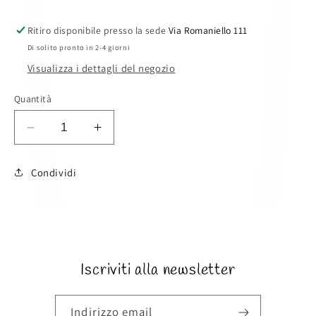
Ritiro disponibile presso la sede
Via Romaniello 111
Di solito pronto in 2-4 giorni
Visualizza i dettagli del negozio
Quantità
Diminuisci
Aumenta
quantità
quantità
per
per
Condividi
Biberon
Biberon
SKU:
Iscriviti alla newsletter
Indirizzo email