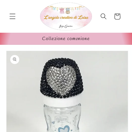
Vai
direttamente
ai contenuti
Carrello
Collezione comunione
Passa alle
informazioni
sul prodotto