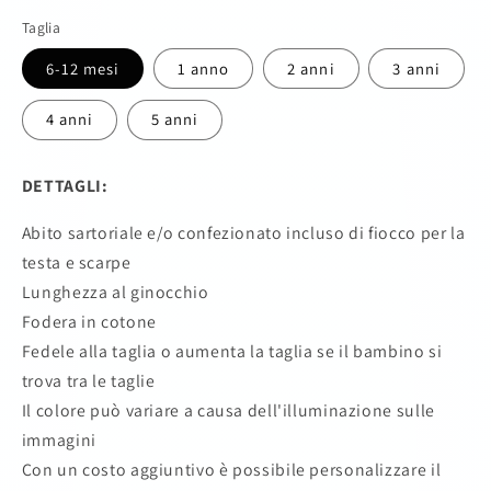
listino
Taglia
6-12 mesi
1 anno
2 anni
3 anni
4 anni
5 anni
DETTAGLI:
Abito sartoriale e/o confezionato incluso di fiocco per la
testa e scarpe
Lunghezza al ginocchio
Fodera in cotone
Fedele alla taglia o aumenta la taglia se il bambino si
trova tra le taglie
Il colore può variare a causa dell'illuminazione sulle
immagini
Con un costo aggiuntivo è possibile personalizzare il