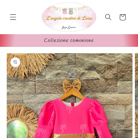
Vai
direttamente
ai contenuti
Carrello
Collezione comunione
Passa alle
informazioni
sul prodotto