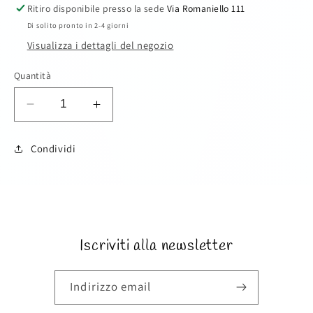
Ritiro disponibile presso la sede
Via Romaniello 111
Di solito pronto in 2-4 giorni
Visualizza i dettagli del negozio
Quantità
Diminuisci
Aumenta
quantità
quantità
per
per
Condividi
Barbie
Barbie
SKU:
Iscriviti alla newsletter
Indirizzo email