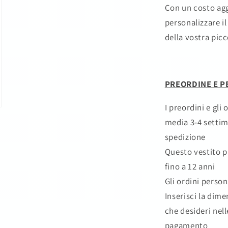
Con un costo agg
personalizzare i
della vostra pic
PREORDINE E P
I preordini e gli
media 3-4 settim
spedizione
Questo vestito p
fino a 12 anni
Gli ordini person
Inserisci la dime
che desideri nel
pagamento