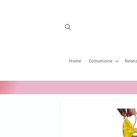
Vai
direttamente
ai contenuti
Home
Comunione
Neona
Passa alle
informazioni
sul prodotto