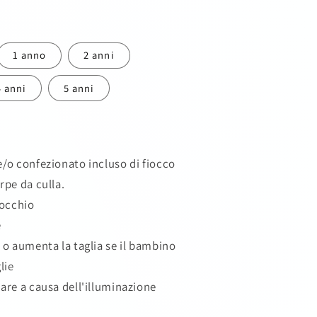
g
e
1 anno
2 anni
o
4 anni
5 anni
g
r
a
e/o confezionato incluso di fiocco
f
arpe da culla.
nocchio
i
e
c
a o aumenta la taglia se il bambino
a
glie
iare a causa dell'illuminazione