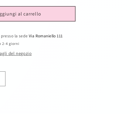
ggiungi al carrello
e presso la sede
Via Romaniello 111
n 2-4 giorni
tagli del negozio
Aumenta
quantità
per
Ape
Maia