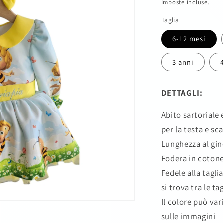
di
Imposte incluse.
listino
Taglia
6-12 mesi
3 anni
DETTAGLI:
Abito sartoriale 
per la testa e sc
Lunghezza al gi
Fodera in coton
Fedele alla tagli
si trova tra le ta
Il colore può var
sulle immagini