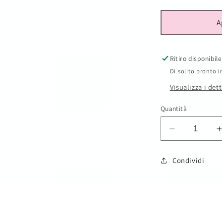
A
Ritiro disponibil
Di solito pronto i
Visualizza i det
Quantità
Diminuisci
quantità
per
Condividi
Ape
Maia
SKU: