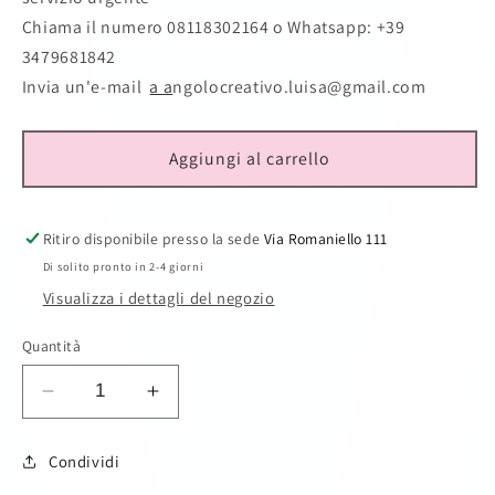
Chiama il numero 08118302164
o Whatsapp: +39
3479681842
Invia un'e-mail
a a
ngolocreativo.luisa@gmail.com
Aggiungi al carrello
Ritiro disponibile presso la sede
Via Romaniello 111
Di solito pronto in 2-4 giorni
Visualizza i dettagli del negozio
Quantità
Diminuisci
Aumenta
quantità
quantità
per
per
Condividi
Abito
Abito