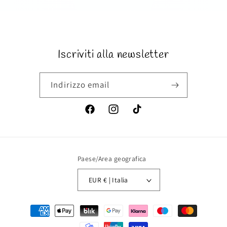
Rosa
Rosa
SKU:
Iscriviti alla newsletter
Indirizzo email
Facebook
Instagram
TikTok
Paese/Area geografica
EUR € | Italia
Metodi
di