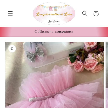
Vai
direttamente
ai contenuti
Carrello
Collezione comunione
Passa alle
informazioni
sul prodotto